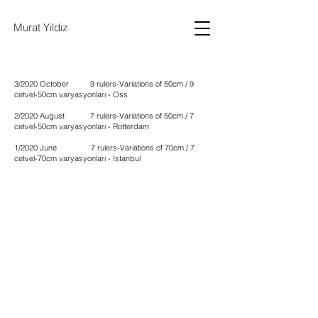
Murat Yıldız
3/2020 October
9 rulers-Variations of 50cm / 9
cetvel-50cm varyasyonları - Oss
2/2020 August 7 rulers-Variations of 50cm / 7
cetvel-50cm varyasyonları - Rotterdam
1/2020 June 7 rulers-Variations of 70cm / 7
cetvel-70cm varyasyonları - Istanbul