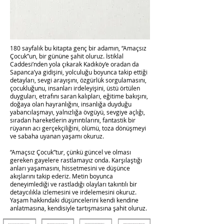
180 sayfalık bu kitapta genç bir adamın, “Amaçsız
Çocuk”un, bir gününe şahit oluruz. İstiklal
Caddesi’nden yola çıkarak Kadıköy’e oradan da
Sapanca’ya gidişini, yolculuğu boyunca takip ettiği
detayları, sevgi arayışını, özgürlük sorgulamasını,
çocukluğunu, insanları irdeleyişini, üstü örtülen
duyguları, etrafını saran kalıpları, eğitime bakışını,
doğaya olan hayranlığını, insanlığa duyduğu
yabancılaşmayı, yalnızlığa övgüyü, sevgiye açlığı,
sıradan hareketlerin ayrıntılarını, fantastik bir
rüyanın acı gerçekçiliğini, ölümü, toza dönüşmeyi
ve sabaha uyanan yaşamı okuruz.
“Amaçsız Çocuk”tur, çünkü güncel ve olması
gereken gayelere rastlamayız onda. Karşılaştığı
anları yaşamasını, hissetmesini ve düşünce
akışlarını takip ederiz. Metin boyunca
deneyimlediği ve rastladığı olayları takıntılı bir
detaycılıkla izlemesini ve irdelemesini okuruz.
Yaşam hakkındaki düşüncelerini kendi kendine
anlatmasına, kendisiyle tartışmasına şahit oluruz.